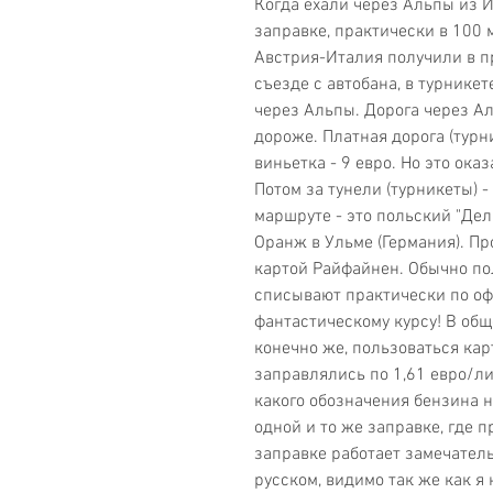
Когда ехали через Альпы из Ит
заправке, практически в 100 
Австрия-Италия получили в пр
съезде с автобана, в турникет
через Альпы. Дорога через Ал
дороже. Платная дорога (турн
виньетка - 9 евро. Но это оказ
Потом за тунели (турникеты) -
маршруте - это польский "Дел
Оранж в Ульме (Германия). Пр
картой Райфайнен. Обычно пол
списывают практически по оф
фантастическому курсу! В общ
конечно же, пользоваться кар
заправлялись по 1,61 евро/лит
какого обозначения бензина н
одной и то же заправке, где п
заправке работает замечатель
русском, видимо так же как я