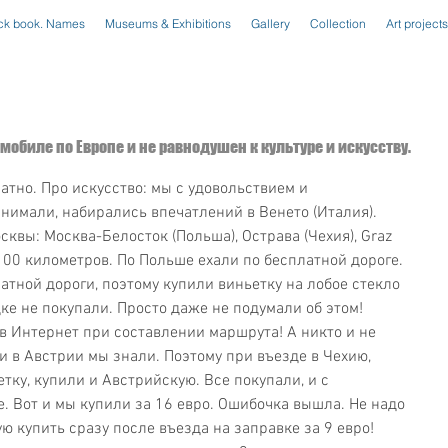
ck book. Names
Museums & Exhibitions
Gallery
Collection
Art projects
омобиле по Европе и не равнодушен к культуре и искусству.
атно. Про искусство: мы с удовольствием и 
нимали, набирались впечатлений в Венето (Италия). 
квы: Москва-Белосток (Польша), Острава (Чехия), Graz 
2100 километров. По Польше ехали по бесплатной дороге. 
атной дороги, поэтому купили виньетку на лобое стекло 
е не покупали. Просто даже не подумали об этом! 
в Интернет при составлении маршрута! А никто и не 
ги в Австрии мы знали. Поэтому при въезде в Чехию, 
тку, купили и Австрийскую. Все покупали, и с 
 Вот и мы купили за 16 евро. Ошибочка вышла. Не надо 
ю купить сразу после въезда на заправке за 9 евро! 