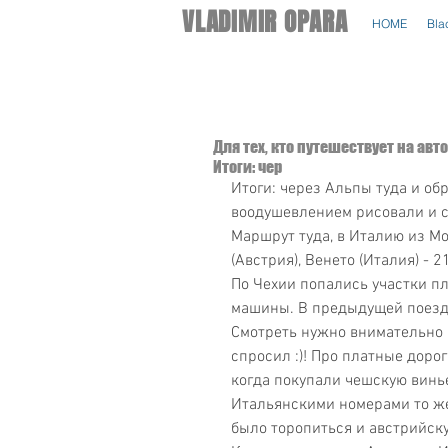
VLADIMIR OPARA
HOME
Bla
Для тех, кто путешествует на авт
Итоги: чер
Итоги: через Альпы туда и обр
воодушевлением рисовали и с
Маршрут туда, в Италию из Мос
(Австрия), Венето (Италия) - 
По Чехии попались участки пл
машины. В предыдущей поездк
Смотреть нужно внимательно 
спросил :)! Про платные доро
когда покупали чешскую винье
Итальянскими номерами то же.
было торопиться и австрийску