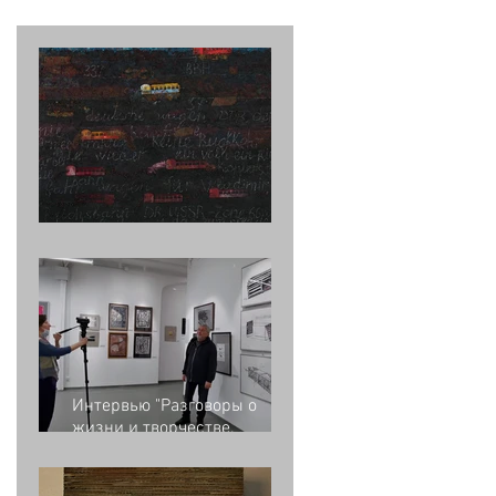
Немецкие вагоны
Интервью "Разговоры о
жизни и творчестве.
Владимир Опара"