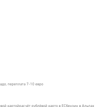
надо, переплата 7-10 евро
ёвой картой
расчёт рублёвой карто в ЕС
бензин в Альпах