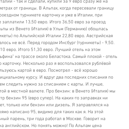
алии - так и сделали, купили за 9 евро сразу же на 
метрах от границы. В Альпах, когда пересевали границу 
оездном турникете карточку и уже в Италии, при 
е заплатили 13,50 евро. Итого 36,50 евро за проезд 
ьпы из Венето (Италия) в Ульм (Германию) обошлась 
икеты) по Альпийской Италии 22,80 евро. Австрийская 
алось не всё. Перед городом Инсбург (турникеты) - 9,50. 
 10 евро. Итого 51,30 евро. Лучший отель на этом 
ьфина" на трассе около Беластока. Самый плохой - отель 
о карточку. Несколько раз я воспользовался рублёвой 
ьзуюсь картой в евро. Посмотрел - всё хорошо 
ициальному курсу. И вдруг два последних списания по 
ем следить нужно за списанием с карты. И лучше, 
той в местной валюте. Про бензин: в Венето (Италия) мы 
р бензин 95 (евро супер). На каких-то заправках ни 
ет, только или бензин или дизель. Я заправлялся на 
рямо написано 95, видимо для таких как я. На этой 
ный парень, три года работал в Москве. Говорит на 
 на английском. Но понять можно! По Альпам цена 