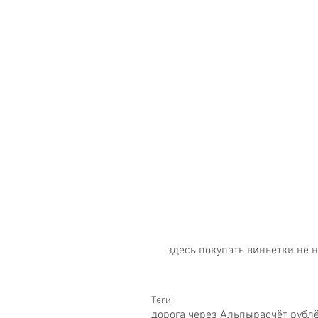
 здесь покупать виньетки не 
Теги:
дорога через Альпы
расчёт рубл