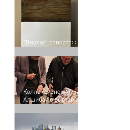
"Диалог" репортаж
Анны Матиец
Коллекционер Михаил
Алшибая о выставке
"На бумаге из бумаги"