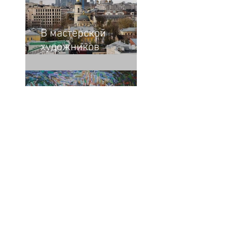
В мастерской
художников
Владимира и Майи
Опара
Традиционализм и
шизореализм