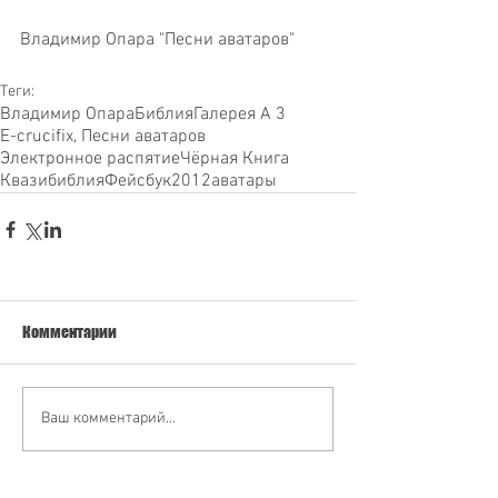
Владимир Опара "Песни аватаров"
Теги:
Владимир Опара
Библия
Галерея А 3
E-crucifix, Песни аватаров
Электронное распятие
Чёрная Книга
Квазибиблия
Фейсбук
2012
аватары
Комментарии
Ваш комментарий...