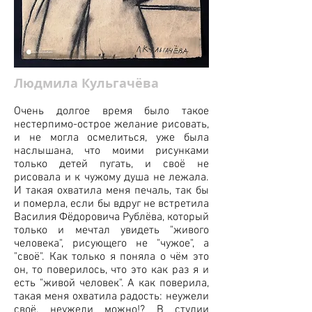
Людмила Кульгачёва
Очень долгое время было такое
нестерпимо-острое желание рисовать,
и не могла осмелиться, уже была
наслышана, что моими рисунками
только детей пугать, и своё не
рисовала и к чужому душа не лежала.
И такая охватила меня печаль, так бы
и померла, если бы вдруг не встретила
Василия Фёдоровича Рублёва, который
только и мечтал увидеть "живого
человека", рисующего не "чужое", а
"своё". Как только я поняла о чём это
он, то поверилось, что это как раз я и
есть "живой человек". А как поверила,
такая меня охватила радость: неужели
своё, неужели можно!? В студии