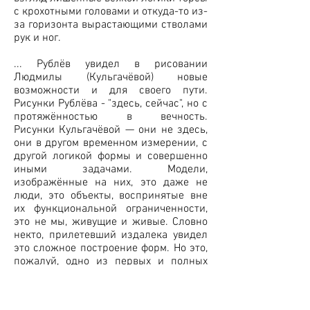
с крохотными головами и откуда-то из-
за горизонта вырастающими стволами
рук и ног.
... Рублёв увидел в рисовании
Людмилы (Кульгачёвой) новые
возможности и для своего пути.
Рисунки Рублёва - "здесь, сейчас", но с
протяжённостью в вечность.
Рисунки Кульгачёвой — они не здесь,
они в другом временном измерении, с
другой логикой формы и совершенно
иными задачами. Модели,
изображённые на них, это даже не
люди, это объекты, воспринятые вне
их функциональной ограниченности,
это не мы, живущие и живые. Словно
некто, прилетевший издалека увидел
это сложное построение форм. Но это,
пожалуй, одно из первых и полных
проявлений этого философского и
художественного понятия - "чистое
искусство".