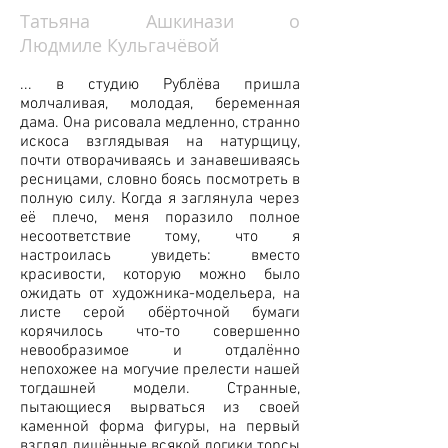
Татьяна Ашкинази о
Людмиле Кульгачёвой
... в студию Рублёва пришла
молчаливая, молодая, беременная
дама. Она рисовала медленно, странно
искоса взглядывая на натурщицу,
почти отворачиваясь и занавешиваясь
ресницами, словно боясь посмотреть в
полную силу. Когда я заглянула через
её плечо, меня поразило полное
несоответствие тому, что я
настроилась увидеть: вместо
красивости, которую можно было
ожидать от художника-модельера, на
листе серой обёрточной бумаги
корячилось что-то совершенно
невообразимое и отдалённо
непохожее на могучие прелести нашей
тогдашней модели. Странные,
пытающиеся вырваться из своей
каменной форма фигуры, на первый
взгляд лишённые всякой логики торсы