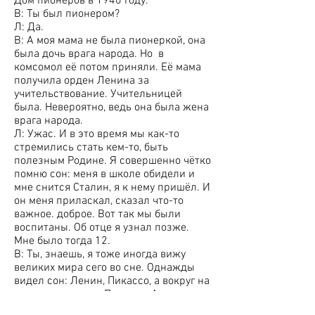
Дом пионеров в 1940 году.
В: Ты был пионером?
Л: Да.
В: А моя мама не была пионеркой, она
была дочь врага народа. Но в
комсомол её потом приняли. Её мама
получила орден Ленина за
учительствование. Учительницей
была. Невероятно, ведь она была жена
врага народа.
Л: Ужас. И в это время мы как-то
стремились стать кем-то, быть
полезным Родине. Я совершенно чётко
помню сон: меня в школе обидели и
мне снится Сталин, я к нему пришёл. И
он меня приласкал, сказал что-то
важное. доброе. Вот так мы были
воспитаны. Об отце я узнал позже.
Мне было тогда 12.
В: Ты, знаешь, я тоже иногда вижу
великих мира сего во сне. Однажды
видел сон: Ленин, Пикассо, а вокруг на
полу люди сидят. По кругу. А я в
центре. И рисую лошадь так, как