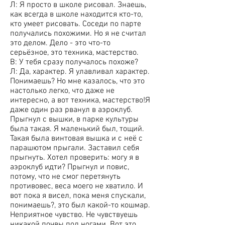
Л: Я просто в школе рисовал. Знаешь,
как всегда в школе находится кто-то,
кто умеет рисовать. Соседи по парте
получались похожими. Но я не считал
это делом. Дело - это что-то
серьёзное, это техника, мастерство.
В: У тебя сразу получалось похоже?
Л: Да, характер. Я улавливал характер.
Понимаешь? Но мне казалось, что это
настолько легко, что даже не
интересно, а вот техника, мастерство!Я
даже один раз рванул в аэроклуб.
Прыгнул с вышки, в парке культуры
была такая. Я маленький был, тощий.
Такая была винтовая вышка и с неё с
парашютом прыгали. Заставил себя
прыгнуть. Хотел проверить: могу я в
аэроклуб идти? Прыгнул и повис,
потому, что не смог перетянуть
противовес, веса моего не хватило. И
вот пока я висел, пока меня спускали,
понимаешь?, это был какой-то кошмар.
Неприятное чувство. Не чувствуешь
никакой почвы под ногами. Вот это