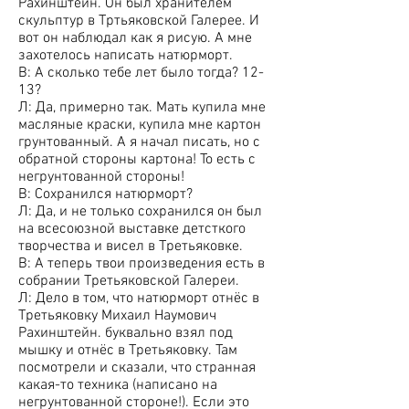
Рахинштейн. Он был хранителем
скульптур в Тртьяковской Галерее. И
вот он наблюдал как я рисую. А мне
захотелось написать натюрморт.
В: А сколько тебе лет было тогда? 12-
13?
Л: Да, примерно так. Мать купила мне
масляные краски, купила мне картон
грунтованный. А я начал писать, но с
обратной стороны картона! То есть с
негрунтованной стороны!
В: Сохранился натюрморт?
Л: Да, и не только сохранился он был
на всесоюзной выставке детсткого
творчества и висел в Третьяковке.
В: А теперь твои произведения есть в
собрании Третьяковской Галереи.
Л: Дело в том, что натюрморт отнёс в
Третьяковку Михаил Наумович
Рахинштейн. буквально взял под
мышку и отнёс в Третьяковку. Там
посмотрели и сказали, что странная
какая-то техника (написано на
негрунтованной стороне!). Если это