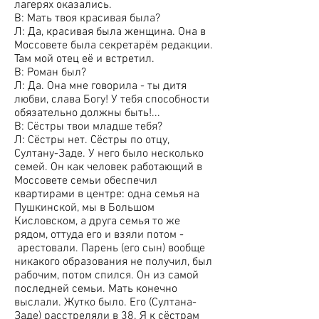
лагерях оказались.
В: Мать твоя красивая была?
Л: Да, красивая была женщина. Она в
Моссовете была секретарём редакции.
Там мой отец её и встретил.
В: Роман был?
Л: Да. Она мне говорила - ты дитя
любви, слава Богу! У тебя способности
обязательно должны быть!...
В: Сёстры твои младше тебя?
Л: Сёстры нет. Сёстры по отцу,
Султану-Заде. У него было несколько
семей. Он как человек работающий в
Моссовете семьи обеспечил
квартирами в центре: одна семья на
Пушкинской, мы в Большом
Кисловском, а друга семья то же
рядом, оттуда его и взяли потом -
арестовали. Парень (его сын) вообще
никакого образования не получил, был
рабочим, потом спился. Он из самой
последней семьи. Мать конечно
выслали. Жутко было. Его (Султана-
Заде) расстреляли в 38. Я к сёстрам