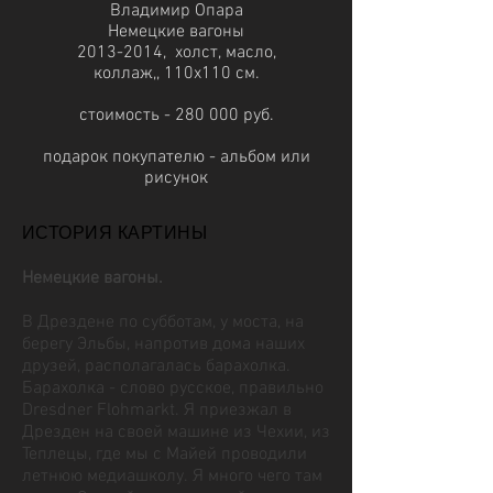
Владимир Опара
Немецкие вагоны
2013-2014, холст, масло,
коллаж,, 110x110 см.
стоимость - 280 000 руб.
подарок покупателю - альбом или
рисунок
ИСТОРИЯ КАРТИНЫ
Немецкие вагоны.
В Дрездене по субботам, у моста, на
берегу Эльбы, напротив дома наших
друзей, располагалась барахолка.
Барахолка - слово русское, правильно
Dresdner Flohmarkt. Я приезжал в
Дрезден на своей машине из Чехии, из
Теплецы, где мы с Майей проводили
летнюю медиашколу. Я много чего там