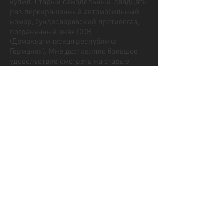
купил. Старый самодельный, двадцать
раз перекрашенный автомобильный
номер, бундесверовский противогаз,
пограничный знак DDR
(Демократическая республика
Германия). Мне доставляло большое
удовольствие смотреть на старые
вещи и видеть в этом жизнь. Когда я
увидел детскую железную дорогу с
жестяными вагончиками, я сразу
увидел картину - немецкая
ГэДээРовская железная дорога. Я
страшно торговался и всё равно
заплатил 20 евро. Хотел за 10. Важно
было и то, что я старался запомнить
какие-то немецкие слова, и что бы
запомнить я их писал, зрительная
память у меня лучше чем другие виды
памяти. И вот на картине немецкие
слова и железная дорога,
воспоминание о ГДР.