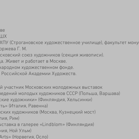
ве
СШХ
ХПУ (Строгановское художественное училище), факультет мон
оржева Г. М.
сковский союз художников (секция живописи).
а. Живет и работает в Москве.
народном художественном фонде.
 Российской Академии Художеств.
й участник Московских молодежных выставок
ведений молодых художников СССР (Польша, Варшава)
кие художники» (Финляндия, Хельсинки)
ть» (Италия, Равенна)
ских художников (Москва, Кузнецкий мост)
лия, Рим)
ставка в галерее «Lindblom» (Финляндия)
ния, Ной Ульм)
rts» (Норвегия, Осло)