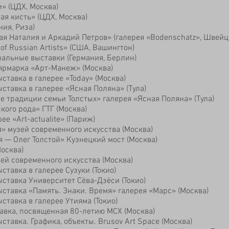
» (ЦДХ, Москва)
ая кисть» (ЦДХ, Москва)
ия, Риза)
ая Наталия и Аркадий Петров» (галерея «Bodenschatz», Швейц
of Russian Artists» (США, Вашингтон)
альные выставки (Германия, Берлин)
ярмарка «Арт-Манеж» (Москва)
тавка в галерее «Today» (Москва)
ставка в галерее «Ясная Поляна» (Тула)
 традиции семьи Толстых» галерея «Ясная Поляна» (Тула)
кого рода» ГТГ (Москва)
ее «Art-actualite» (Париж)
» музей современного искусства (Москва)
я — Олег Толстой» Кузнецкий мост (Москва)
осква)
ей современного искусства (Москва)
тавка в галерее Сузуки (Токио)
ставка Университет Сёва-Дзёси (Токио)
ставка «Память. Знаки. Время» галерея «Марс» (Москва)
тавка в галерее Утияма (Токио)
вка, посвященная 80-летию МСХ (Москва)
тавка. Графика, объекты. Brusov Art Space (Москва)