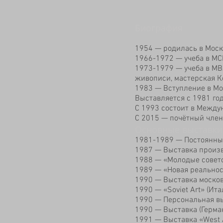
Биография
1954 — родилась в Моск
1966-1972 — учеба в М
1973-1979 — учеба в МВ
живописи, мастерская К
1983 — Вступление в Мо
Выставляется с 1981 год
С 1993 состоит в Между
C 2015 — почётный член
Основные выставки
1981-1989 — Постоянны
1987 — Выставка произ
1988 — «Молодые советс
1989 — «Новая реальнос
1990 — Выставка москов
1990 — «Soviet Art» (Ита
1990 — Персональная вы
1990 — Выставка (Герма
1991 — Выставка «West A