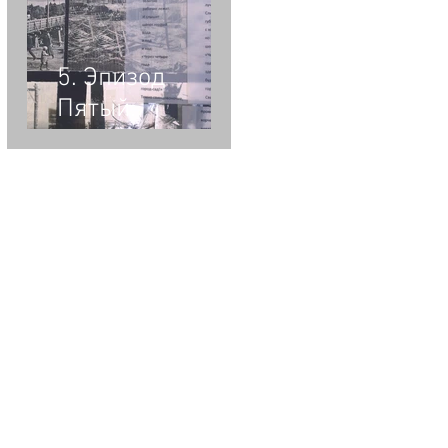
Одинокий
Герой.
Клаустрофобия.
5. Эпизод
Пятый.
Метакнига.
Золотая Книга.
Чёрная Книга.