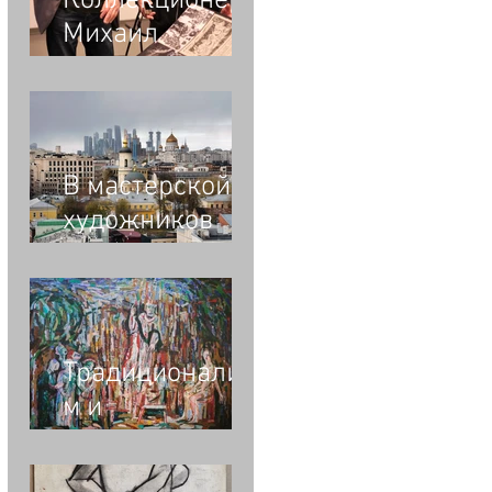
Коллекционер
Михаил
Алшибая о
выставке "На
бумаге из
бумаги"
В мастерской
художников
Владимира и
Майи Опара
Традиционализ
м и
шизореализм