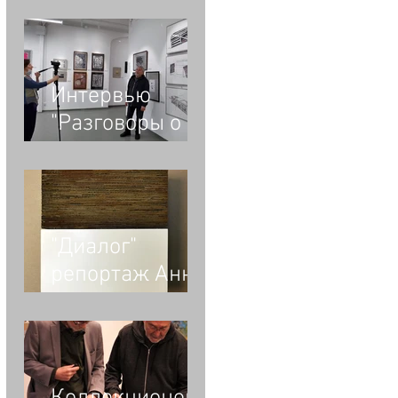
вагоны
Интервью
"Разговоры о
жизни и
творчестве.
Владимир
Опара"
"Диалог"
репортаж Анны
Матиец