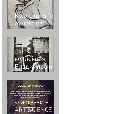
Коллекция "на
бумаге из
бумаги"
Владимира и
Майи Опара.
Людмила
коллекция
Кульгачёва
Владимира и
Майи Опара "на
бумаге из
бумаги"
участвуем в
ART SCIENCE