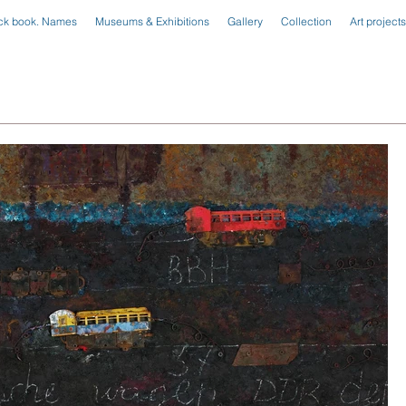
ck book. Names
Museums & Exhibitions
Gallery
Collection
Art projects