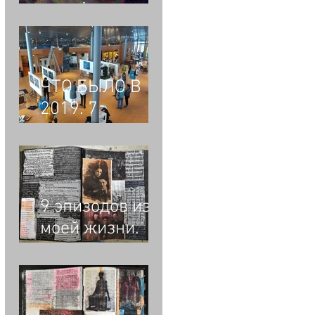
ПРОЕКТ "2020 -
2070"
ЧТО БЫЛО В
2019. 7
выставок и 1
творческий
вечер
9 эпизодов из
моей жизни.
Эпизод Первый.
Библия. Как я
стал