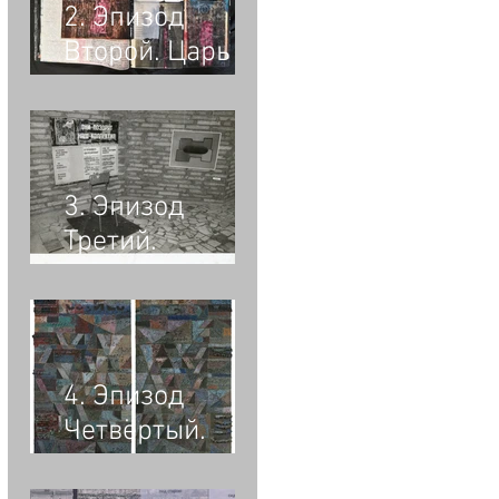
художником.
2. Эпизод
Второй. Царь
Соломон,
скорбная
Родина-мать и
хор имени
3. Эпизод
Джотто
Третий.
Железный путь.
Гипертекст.
4. Эпизод
Четвёртый.
Слова и Числа.